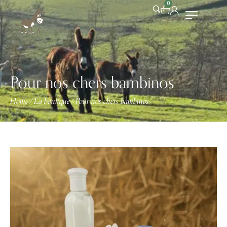
0
Pour nos chers bambinos
Home
La boutique
Pour nos chers bambinos
/
/