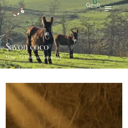
0
Savon coco
Home
La boutique
Savon coco
/
/