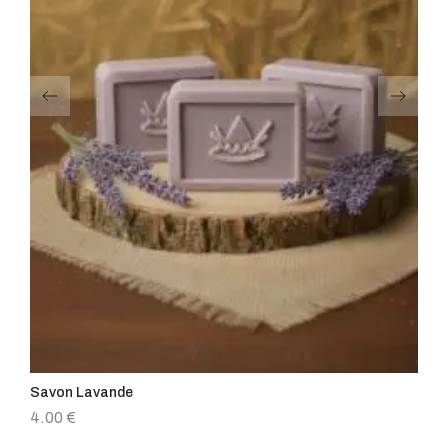
Savon Lavande
Sa
4.00
€
4.