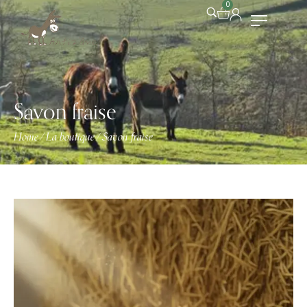
0
Savon fraise
Home
La boutique
Savon fraise
/
/