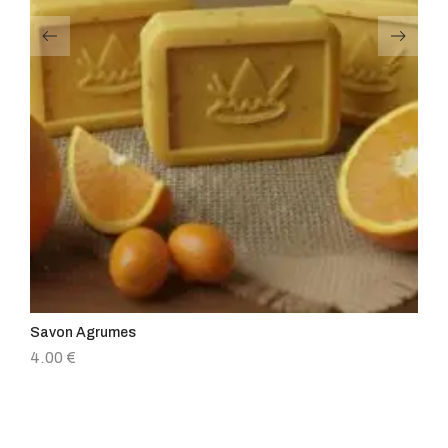
Savon Agrumes
Sa
4.00
€
4.