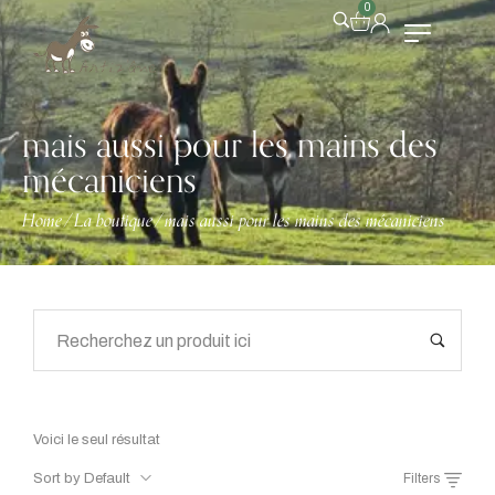
0
mais aussi pour les mains des
mécaniciens
Home
La boutique
mais aussi pour les mains des mécaniciens
/
/
Voici le seul résultat
Sort by Default
Filters