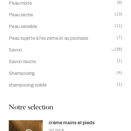
(6)
Peau mixte
(13)
Peau sèche
(11)
Peau sensible
(7)
Peau sujette à l'eczéma et au psoriasis
(38)
Savon
(1)
Savon neutre
(4)
Shampooing
(1)
shampooing solide
Notre selection
crème mains et pieds
20.00
€